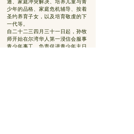
通、家庭冲突解决、培养儿童与青
少年的品格、家庭危机辅导、按着
圣约养育子女，以及培育敬虔的下
一代等。
自二十二三四月三十一日起，孙牧
师开始在尔湾华人第一浸信会服事
青少年事工，负责促进青少年主日
学、开展青少年洗礼、举办暑期圣
经夏令营，并促进成人主日学及于
主日崇拜中证道。
© 2026 by Irvine First Chinese Baptist Church
​地址
3785 University Drive, Irvine, CA 92612
​電話
949-854-4005