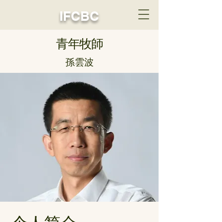
IFCBC
青年牧師
孫雲波