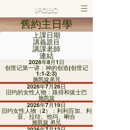
IFCBC
​舊約主日學
​上課日期
講義題目
講課老師
連結
2026年8月1日
创世记第一讲：神的创造(创世记
1:1-2:3)
施凯旋弟兄
下載
2026年7月26日
旧约的女性人物：路得和拔士巴
施凯旋
下載
2026年7月19日
旧约女性人物（2）：利利百加、利
亚、拉结、他玛、喇合
施凱旋 弟兄
下載
2026年7月12日