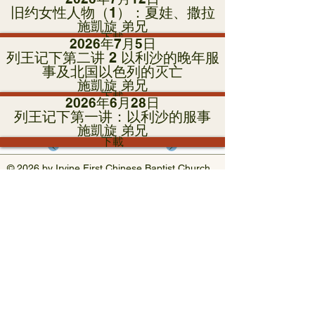
旧约女性人物（1）：夏娃、撒拉
施凱旋 弟兄
下載
2026年7月5日
列王记下第二讲 2 以利沙的晚年服
事及北国以色列的灭亡
施凱旋 弟兄
下載
2026年6月28日
列王记下第一讲：以利沙的服事
施凱旋 弟兄
下載
© 2026 by Irvine First Chinese Baptist Church
​地址
3785 University Drive, Irvine, CA 92612
​電話
949-854-4005
Email
info@ifcbc.org
Follow