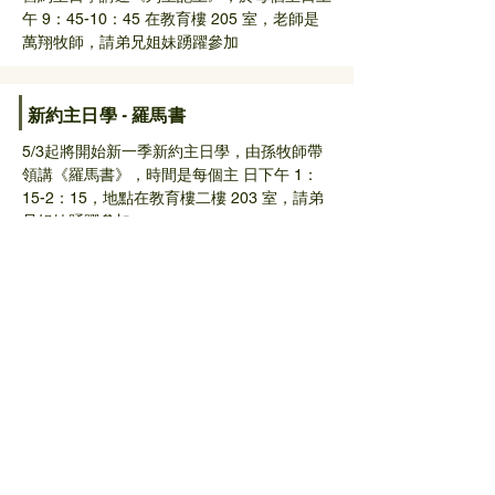
午 9：45-10：45 在教育樓 205 室，老師是
萬翔牧師，請弟兄姐妹踴躍參加
新約主日學 - 羅馬書
5/3起將開始新一季新約主日學，由孫牧師帶
領講《羅馬書》，時間是每個主 日下午 1：
15-2：15，地點在教育樓二樓 203 室，請弟
兄姐妹踴躍參加
2026 春季大燒烤影片上線摟！
感謝弟兄姊妹參加教會 2026 年春季燒烤活
動，在神賜予的良好天氣下，我們一同團契並
享用了美味的食物。影片現已上線，歡迎大家
觀賞！